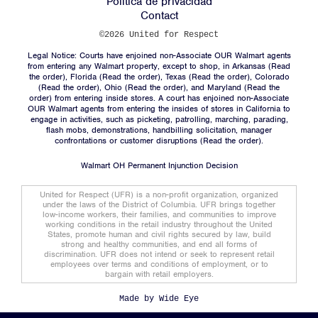
Política de privacidad
Contact
©2026 United for Respect
Legal Notice: Courts have enjoined non-Associate OUR Walmart agents
from entering any Walmart property, except to shop, in Arkansas (
Read
the order
), Florida (
Read the order
), Texas (
Read the order
), Colorado
(
Read the order
), Ohio (
Read the order
), and Maryland (
Read the
order
) from entering inside stores. A court has enjoined non-Associate
OUR Walmart agents from entering the insides of stores in California to
engage in activities, such as picketing, patrolling, marching, parading,
flash mobs, demonstrations, handbilling solicitation, manager
confrontations or customer disruptions (
Read the order).
Walmart OH Permanent Injunction Decision
United for Respect (UFR) is a non-profit organization, organized
under the laws of the District of Columbia. UFR brings together
low-income workers, their families, and communities to improve
working conditions in the retail industry throughout the United
States, promote human and civil rights secured by law, build
strong and healthy communities, and end all forms of
discrimination. UFR does not intend or seek to represent retail
employees over terms and conditions of employment, or to
bargain with retail employers.
Made by
Wide Eye