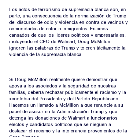
Los actos de terrorismo de supremacía blanca son, en
parte, una consecuencia de la normalización de Trump
Página Principal
del discurso de odio y violencia en contra de vecinos y
Sobre Nosotros
comunidades de color e inmigrantes. Estamos
cansados ​​de que los líderes políticos y empresariales,
Campañas
incluyendo el CEO de Walmart, Doug McMillon,
ignoren las palabras de Trump y toleren tácitamente la
Victorias
violencia de la supremacía blanca.
Noticias
Contacto
Si Doug McMillon realmente quiere demostrar que
apoya a los asociados y la seguridad de nuestras
ÚNASE
familias, debería rechazar públicamente el racismo y la
xenofobia del Presidente y del Partido Republicano.
Hacemos un llamado a McMillon a que renuncie a su
DONACIÓN
papel de asesor en la Administración Trump y que
detenga las donaciones de Walmart a funcionarios
electos y candidatos políticos que se nieguen a
destacar el racismo y la intolerancia provenientes de la